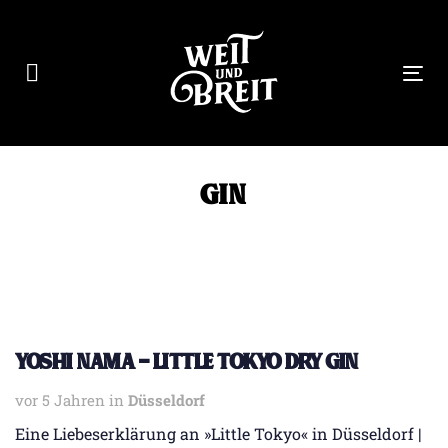
Links
Zur
überspringen
primären
Navigation
Tog
springen
nav
Zum
Inhalt
springen
Gin
YOSHI NAMA – Little Tokyo Dry Gin
vor 5 Jahren
Tags
in
Düsseldorf
Eine Liebeserklärung an »Little Tokyo« in Düsseldorf |