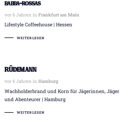
Babba-Rossas
vor 6 Jahren
Tags
in
Frankfurt am Main
Lifestyle Coffeehouse | Hessen
WEITERLESEN
Rüdemann
vor 6 Jahren
Tags
in
Hamburg
Wachholderbrand und Korn für Jägerinnen, Jäger
und Abenteurer | Hamburg
WEITERLESEN