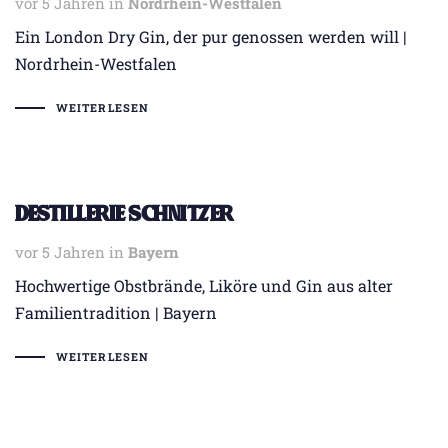
vor 5 Jahren
Tags
in
Nordrhein-Westfalen
Ein London Dry Gin, der pur genossen werden will |
Nordrhein-Westfalen
WEITERLESEN
Destillerie Schnitzer
vor 5 Jahren
Tags
in
Bayern
Hochwertige Obstbrände, Liköre und Gin aus alter
Familientradition | Bayern
WEITERLESEN