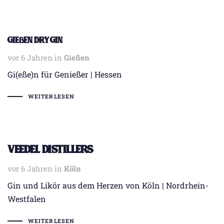
Gießen Dry Gin
vor 6 Jahren
Tags
in
Gießen
Gi(eße)n für Genießer | Hessen
WEITERLESEN
Veedel Distillers
vor 6 Jahren
Tags
in
Köln
Gin und Likör aus dem Herzen von Köln | Nordrhein-
Westfalen
WEITERLESEN