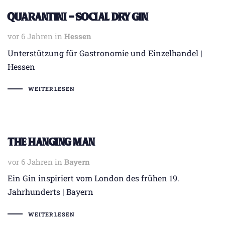
Quarantini – Social Dry Gin
vor 6 Jahren
Tags
in
Hessen
Unterstützung für Gastronomie und Einzelhandel |
Hessen
WEITERLESEN
The Hanging Man
vor 6 Jahren
Tags
in
Bayern
Ein Gin inspiriert vom London des frühen 19.
Jahrhunderts | Bayern
WEITERLESEN