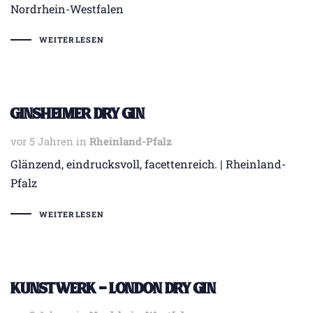
Nordrhein-Westfalen
WEITERLESEN
GINSHEIMER Dry Gin
vor 5 Jahren
Tags
in
Rheinland-Pfalz
Glänzend, eindrucksvoll, facettenreich. | Rheinland-
Pfalz
WEITERLESEN
KUNSTWERK – London Dry Gin