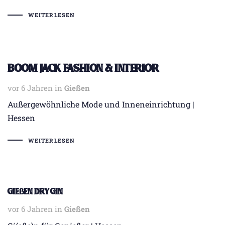
WEITERLESEN
Boom Jack Fashion & Interior
vor 6 Jahren
Tags
in
Gießen
Außergewöhnliche Mode und Inneneinrichtung |
Hessen
WEITERLESEN
Gießen Dry Gin
vor 6 Jahren
Tags
in
Gießen