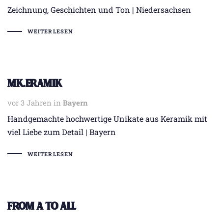
Zeichnung, Geschichten und Ton | Niedersachsen
WEITERLESEN
MK.eramik
vor 3 Jahren
Tags
in
Bayern
Handgemachte hochwertige Unikate aus Keramik mit
viel Liebe zum Detail | Bayern
WEITERLESEN
From A to All