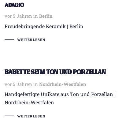
Adagio
vor 5 Jahren
Tags
in
Berlin
Freudebringende Keramik | Berlin
WEITERLESEN
Babette Seim Ton und Porzellan
vor 5 Jahren
Tags
in
Nordrhein-Westfalen
Handgefertigte Unikate aus Ton und Porzellan |
Nordrhein-Westfalen
WEITERLESEN