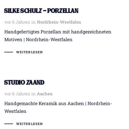
Silke Schulz – Porzellan
vor 6 Jahren
Tags
in
Nordrhein-Westfalen
Handgefertigtes Porzellan mit handgezeichneten
Motiven | Nordrhein-Westfalen
WEITERLESEN
Studio ZAAND
vor 6 Jahren
Tags
in
Aachen
Handgemachte Keramik aus Aachen | Nordrhein-
Westfalen
WEITERLESEN