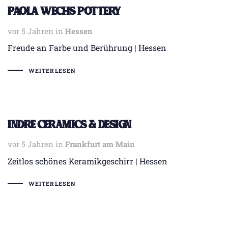
Paola Wechs Pottery
vor 5 Jahren
Tags
in
Hessen
Freude an Farbe und Berührung | Hessen
WEITERLESEN
indre Ceramics & Design
vor 5 Jahren
Tags
in
Frankfurt am Main
Zeitlos schönes Keramikgeschirr | Hessen
WEITERLESEN