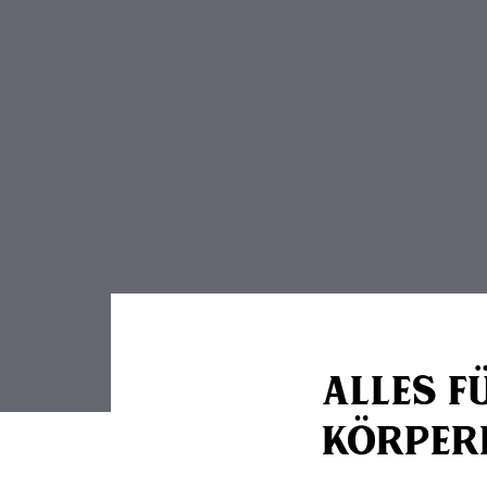
Alles f
Körper
Beitragsn