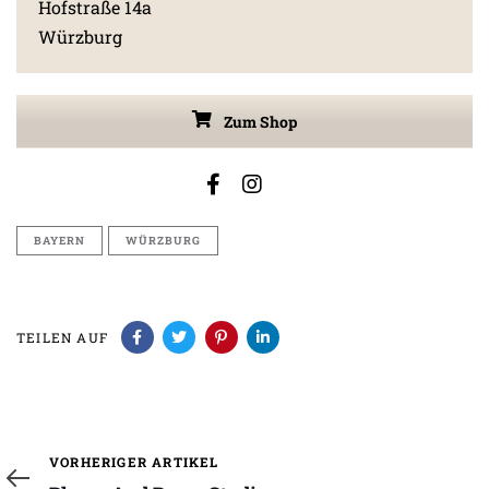
Hofstraße 14a
Würzburg
Zum Shop
BAYERN
WÜRZBURG
TEILEN AUF
Vorheriger
VORHERIGER ARTIKEL
Artikel