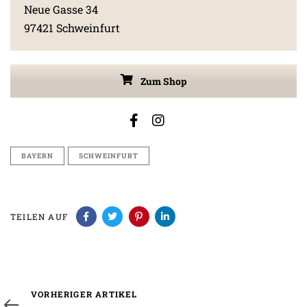
Neue Gasse 34
97421 Schweinfurt
Zum Shop
BAYERN
SCHWEINFURT
TEILEN AUF
Vorheriger
VORHERIGER ARTIKEL