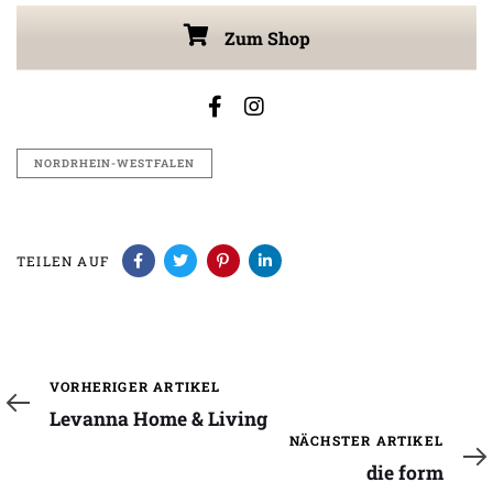
Zum Shop
NORDRHEIN-WESTFALEN
TEILEN AUF
Vorheriger
VORHERIGER ARTIKEL
Artikel
Levanna Home & Living
Nächster
NÄCHSTER ARTIKEL
Artikel
die form