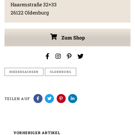
Haarenstraße 32+33
26122 Oldenburg
Zum Shop
NIEDERSACHSEN
OLDENBURG
TEILEN AUF
Vorheriger
VORHERIGER ARTIKEL