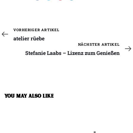
Vorheriger
VORHERIGER ARTIKEL
Artikel
atelier rūebe
Nächster
NÄCHSTER ARTIKEL
Artikel
Stefanie Laabs – Lizenz zum Genießen
YOU MAY ALSO LIKE