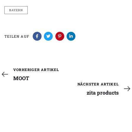
BAYERN
TEILEN AUF
Vorheriger
VORHERIGER ARTIKEL
Artikel
MOOT
Nächster
NÄCHSTER ARTIKEL
Artikel
zita products