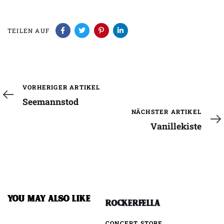
TEILEN AUF
Vorheriger
VORHERIGER ARTIKEL
Artikel
Seemannstod
Nächster
NÄCHSTER ARTIKEL
Artikel
Vanillekiste
YOU MAY ALSO LIKE
Rockerfella
CONCEPT STORE