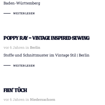
Baden-Württemberg
WEITERLESEN
Poppy Ray – Vintage inspired sewing
vor 6 Jahren
Tags
in
Berlin
Stoffe und Schnittmuster im Vintage Stil | Berlin
WEITERLESEN
Fien’ Tüch
vor 6 Jahren
Tags
in
Niedersachsen