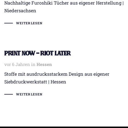
Nachhaltige Furoshiki Tücher aus eigener Herstellung |
Niedersachsen
WEITERLESEN
Print now – Riot later
vor 6 Jahren
Tags
in
Hessen
Stoffe mit ausdrucksstarkem Design aus eigener
Siebdruckwerkstatt | Hessen
WEITERLESEN