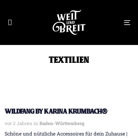
Links
Zur
überspringen
primären
Navigation
Tog
springen
nav
Zum
Inhalt
springen
Textilien
Wildfang by karina krumbach®
vor 2 Jahren
Tags
in
Baden-Württemberg
Schöne und nützliche Accessoires für dein Zuhause |