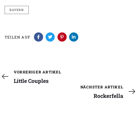
BAYERN
TEILEN AUF
Vorheriger
VORHERIGER ARTIKEL
Artikel
Little Couples
Nächster
NÄCHSTER ARTIKEL
Artikel
Rockerfella