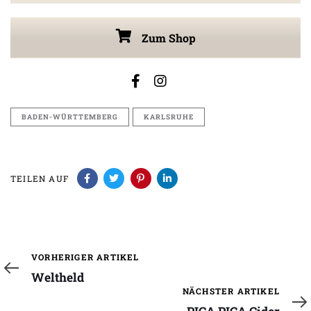
Zum Shop
BADEN-WÜRTTEMBERG
KARLSRUHE
TEILEN AUF
Vorheriger
VORHERIGER ARTIKEL
Artikel
Weltheld
Nächster
NÄCHSTER ARTIKEL
Artikel