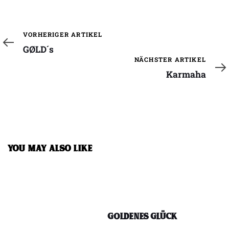
Vorheriger
VORHERIGER ARTIKEL
Artikel
GØLD´s
Nächster
NÄCHSTER ARTIKEL
Artikel
Karmaha
YOU MAY ALSO LIKE
Goldenes Glück