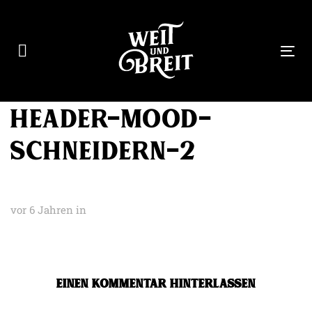
Links
Zur
überspringen
primären
Navigation
Tog
springen
nav
Zum
Inhalt
header-mood-
springen
schneidern-2
vor 6 Jahren
in
EINEN KOMMENTAR HINTERLASSEN