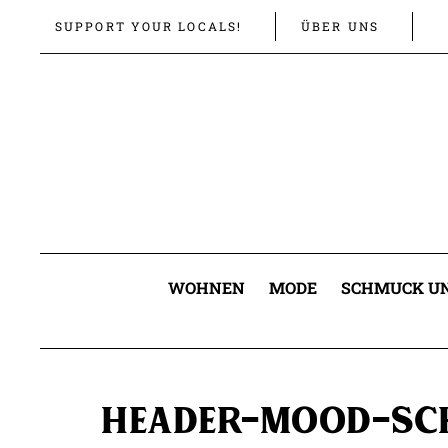
Links
Zur
SUPPORT YOUR LOCALS!
ÜBER UNS
überspringen
primären
Navigation
springen
Zum
Inhalt
springen
WOHNEN
MODE
SCHMUCK UN
header-mood-sch