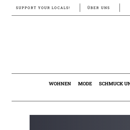
Links
Zur
SUPPORT YOUR LOCALS!
ÜBER UNS
überspringen
primären
Navigation
springen
Zum
Inhalt
springen
WOHNEN
MODE
SCHMUCK UN