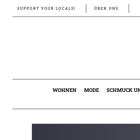
Links
Zur
SUPPORT YOUR LOCALS!
ÜBER UNS
überspringen
primären
Navigation
springen
Zum
Inhalt
springen
WOHNEN
MODE
SCHMUCK UN