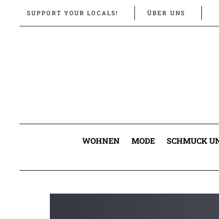
Links
Zur
SUPPORT YOUR LOCALS!
ÜBER UNS
überspringen
primären
Navigation
springen
Zum
Inhalt
springen
WOHNEN
MODE
SCHMUCK UN