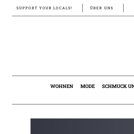
Links
Zur
SUPPORT YOUR LOCALS!
ÜBER UNS
überspringen
primären
Navigation
springen
Zum
Inhalt
springen
WOHNEN
MODE
SCHMUCK UN