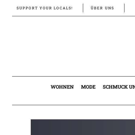
Links
Zur
SUPPORT YOUR LOCALS!
ÜBER UNS
überspringen
primären
Navigation
springen
Zum
Inhalt
springen
WOHNEN
MODE
SCHMUCK UN