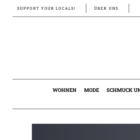
Links
Zur
SUPPORT YOUR LOCALS!
ÜBER UNS
überspringen
primären
Navigation
springen
Zum
Inhalt
springen
WOHNEN
MODE
SCHMUCK UN