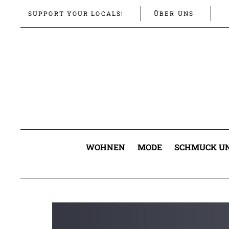
Links
Zur
SUPPORT YOUR LOCALS!
ÜBER UNS
überspringen
primären
Navigation
springen
Zum
Inhalt
springen
WOHNEN
MODE
SCHMUCK UN