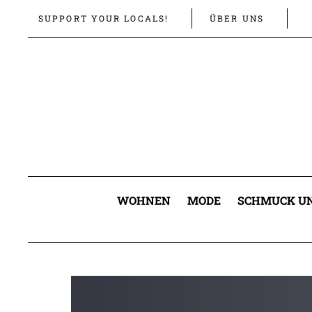
Links
Zur
SUPPORT YOUR LOCALS!
ÜBER UNS
überspringen
primären
Navigation
springen
Zum
Inhalt
springen
WOHNEN
MODE
SCHMUCK UN