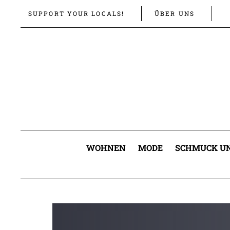
Links
Zur
SUPPORT YOUR LOCALS!
ÜBER UNS
überspringen
primären
Navigation
springen
Zum
Inhalt
springen
WOHNEN
MODE
SCHMUCK UN