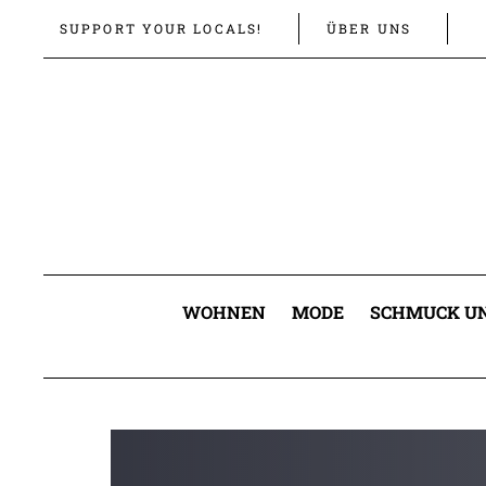
Links
Zur
SUPPORT YOUR LOCALS!
ÜBER UNS
überspringen
primären
Navigation
springen
Zum
Inhalt
springen
WOHNEN
MODE
SCHMUCK UN