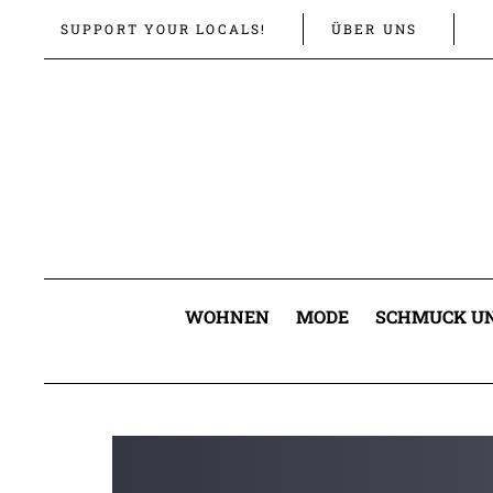
Links
Zur
SUPPORT YOUR LOCALS!
ÜBER UNS
überspringen
primären
Navigation
springen
Zum
Inhalt
springen
WOHNEN
MODE
SCHMUCK UN