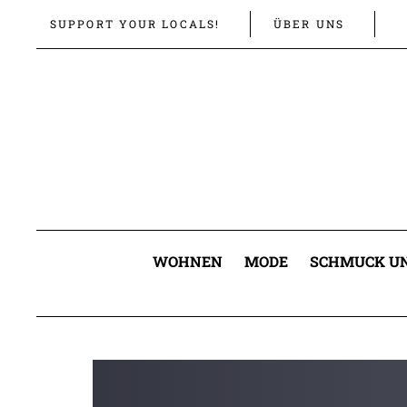
Links
Zur
SUPPORT YOUR LOCALS!
ÜBER UNS
überspringen
primären
Navigation
springen
Zum
Inhalt
springen
WOHNEN
MODE
SCHMUCK UN