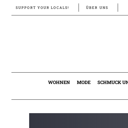
Links
Zur
SUPPORT YOUR LOCALS!
ÜBER UNS
überspringen
primären
Navigation
springen
Zum
Inhalt
springen
WOHNEN
MODE
SCHMUCK UN