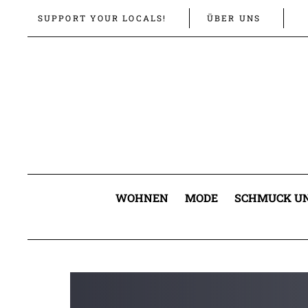
Links
Zur
SUPPORT YOUR LOCALS!
ÜBER UNS
überspringen
primären
Navigation
springen
Zum
Inhalt
springen
WOHNEN
MODE
SCHMUCK UN