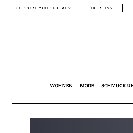
Links
Zur
SUPPORT YOUR LOCALS!
ÜBER UNS
überspringen
primären
Navigation
springen
Zum
Inhalt
springen
WOHNEN
MODE
SCHMUCK UN