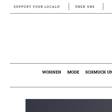
Links
Zur
SUPPORT YOUR LOCALS!
ÜBER UNS
überspringen
primären
Navigation
springen
Zum
Inhalt
springen
WOHNEN
MODE
SCHMUCK UN