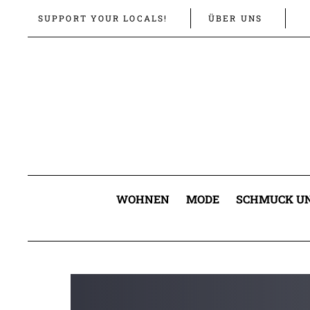
Links
Zur
SUPPORT YOUR LOCALS!
ÜBER UNS
überspringen
primären
Navigation
springen
Zum
Inhalt
springen
WOHNEN
MODE
SCHMUCK UN