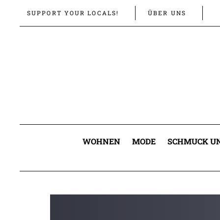
Links
Zur
SUPPORT YOUR LOCALS!
ÜBER UNS
überspringen
primären
Navigation
springen
Zum
Inhalt
springen
WOHNEN
MODE
SCHMUCK UN