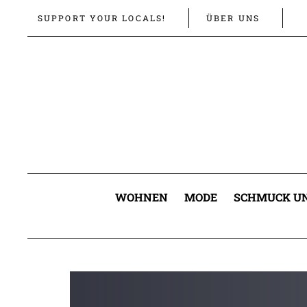
Links
Zur
SUPPORT YOUR LOCALS!
ÜBER UNS
überspringen
primären
Navigation
springen
Zum
Inhalt
springen
WOHNEN
MODE
SCHMUCK UN