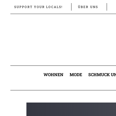
Links
Zur
SUPPORT YOUR LOCALS!
ÜBER UNS
überspringen
primären
Navigation
springen
Zum
Inhalt
springen
WOHNEN
MODE
SCHMUCK UN