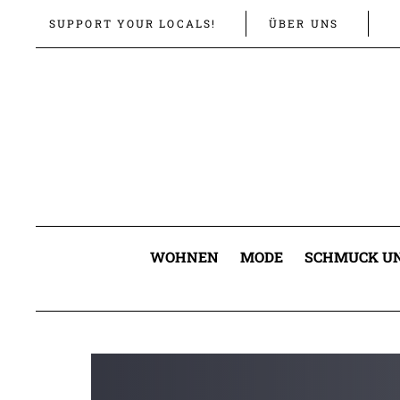
Links
Zur
SUPPORT YOUR LOCALS!
ÜBER UNS
überspringen
primären
Navigation
springen
Zum
Inhalt
springen
WOHNEN
MODE
SCHMUCK UN