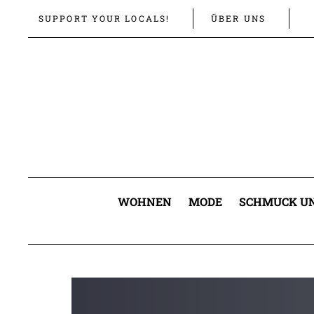
Links
Zur
SUPPORT YOUR LOCALS!
ÜBER UNS
überspringen
primären
Navigation
springen
Zum
Inhalt
springen
WOHNEN
MODE
SCHMUCK UN