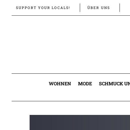
Links
Zur
SUPPORT YOUR LOCALS!
ÜBER UNS
überspringen
primären
Navigation
springen
Zum
Inhalt
springen
WOHNEN
MODE
SCHMUCK UN