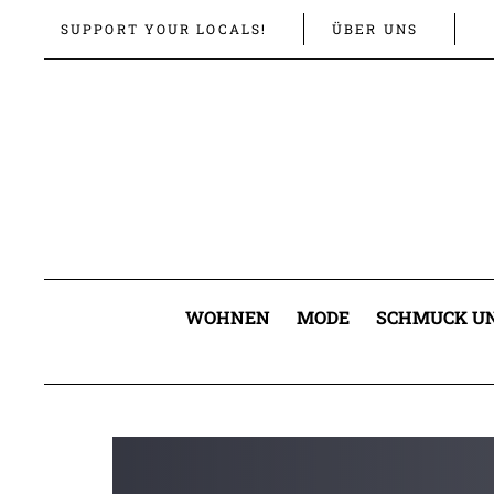
Links
Zur
SUPPORT YOUR LOCALS!
ÜBER UNS
überspringen
primären
Navigation
springen
Zum
Inhalt
springen
WOHNEN
MODE
SCHMUCK UN