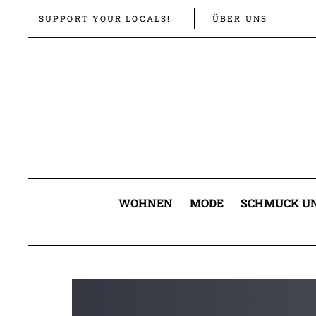
Links
Zur
SUPPORT YOUR LOCALS!
ÜBER UNS
überspringen
primären
Navigation
springen
Zum
Inhalt
springen
WOHNEN
MODE
SCHMUCK UN