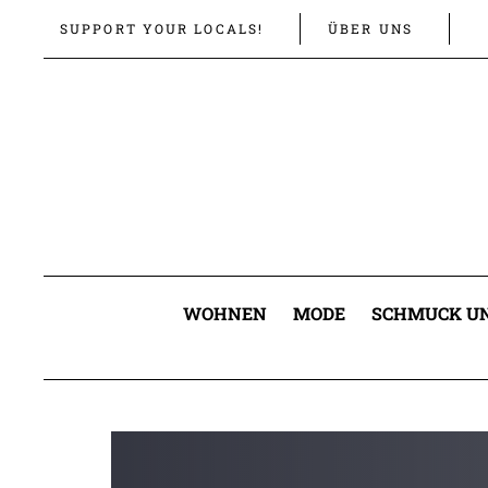
Links
Zur
SUPPORT YOUR LOCALS!
ÜBER UNS
überspringen
primären
Navigation
springen
Zum
Inhalt
springen
WOHNEN
MODE
SCHMUCK UN