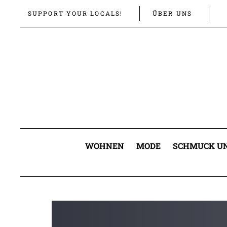
Links
Zur
SUPPORT YOUR LOCALS!
ÜBER UNS
überspringen
primären
Navigation
springen
Zum
Inhalt
springen
WOHNEN
MODE
SCHMUCK UN