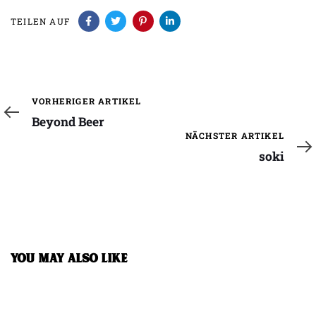
TEILEN AUF
Vorheriger
VORHERIGER ARTIKEL
Artikel
Beyond Beer
Nächster
NÄCHSTER ARTIKEL
Artikel
soki
YOU MAY ALSO LIKE