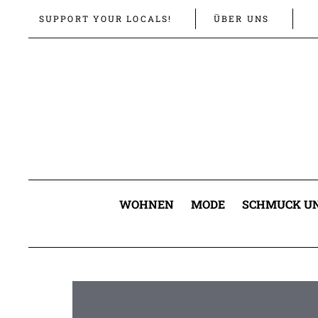
Links
Zur
SUPPORT YOUR LOCALS!
ÜBER UNS
überspringen
primären
Navigation
springen
Zum
Inhalt
springen
WOHNEN
MODE
SCHMUCK UN