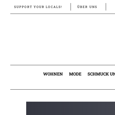
Links
Zur
SUPPORT YOUR LOCALS!
ÜBER UNS
überspringen
primären
Navigation
springen
Zum
Inhalt
springen
WOHNEN
MODE
SCHMUCK UN