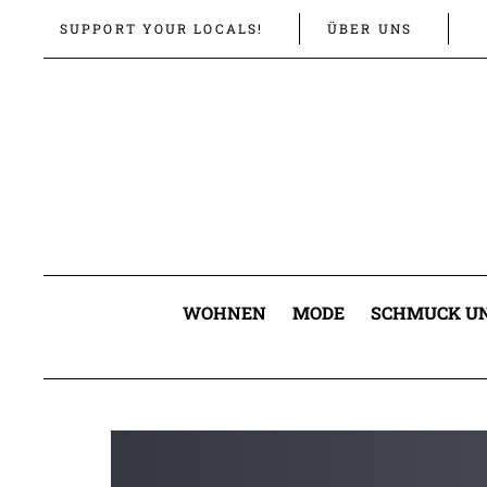
Links
Zur
SUPPORT YOUR LOCALS!
ÜBER UNS
überspringen
primären
Navigation
springen
Zum
Inhalt
springen
WOHNEN
MODE
SCHMUCK UN