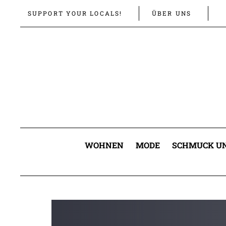
Links
Zur
SUPPORT YOUR LOCALS!
ÜBER UNS
überspringen
primären
Navigation
springen
Zum
Inhalt
springen
WOHNEN
MODE
SCHMUCK UN